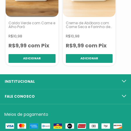
Caldo Verde com Carne e
Creme de Abóbora com
Alho Poró
Carne Seca e Farinha de
Tapioca
R$10,98
R$10,98
R$9,99
com
Pix
R$9,99
com
Pix
INSTITUCIONAL
FALE CONOSCO
Meios de pagamento