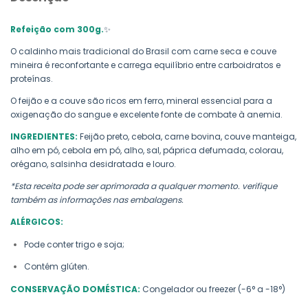
Refeição com 300g.
✨
O caldinho mais tradicional do Brasil com carne seca e couve
mineira é reconfortante e carrega equilíbrio entre carboidratos e
proteínas.
O feijão e a couve são ricos em ferro, mineral essencial para a
oxigenação do sangue e excelente fonte de combate à anemia.
INGREDIENTES:
Feijão preto, cebola, carne bovina, couve manteiga,
alho em pó, cebola em pó, alho, sal, páprica defumada, colorau,
orégano, salsinha desidratada e louro.
*Esta receita pode ser aprimorada a qualquer momento. verifique
também as informações nas embalagens.
ALÉRGICOS:
Pode conter trigo e soja;
Contém glúten.
CONSERVAÇÃO DOMÉSTICA:
Congelador ou freezer (-6° a -18°)